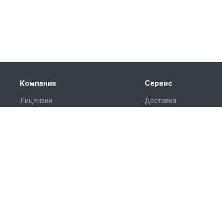
Компания
Сервис
Лицензии
Доставка
Отзывы
Монтаж
Реквизиты
Гарантия
Замер
Проект
Подготовка
© 2026 Все права защищены.