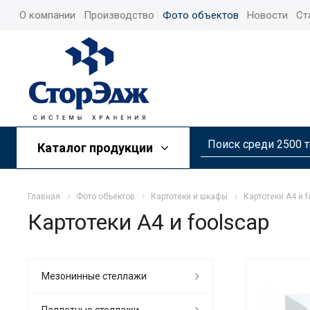
О компании
Производство
Фото объектов
Новости
Ст
Каталог продукции
Главная
Фото объектов
Картотеки и шкафы
Картотеки А4 и f
Картотеки А4 и foolscap
Mезонинные стеллажи
Паллетные стеллажи