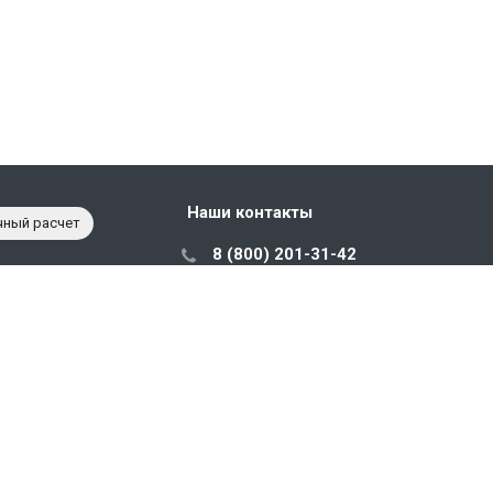
Наши контакты
чный расчет
8 (800) 201-31-42
с 10:00 до 18:00
sales@prostorage.ru