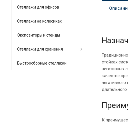
Стеллажи для офисов
Описани
Cтеллажи на колесиках
Экспозиторы и стенды
Назнач
Стеллажи для хранения
Традиционн
стойках сист
Быстросборные стеллажи
негативных 
качестве пре
негативного
длительного
Преим
К преимущес