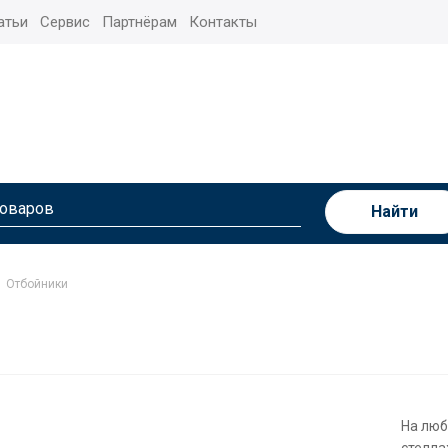
атьи
Сервис
Партнёрам
Контакты
Найти
Отбойники
На люб
стелла