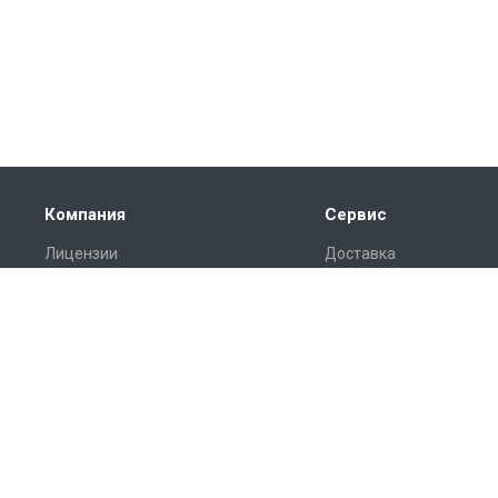
Компания
Сервис
Лицензии
Доставка
Отзывы
Монтаж
Реквизиты
Гарантия
Замер
Проект
Подготовка