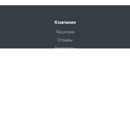
Компания
Лицензии
Отзывы
Реквизиты
Сервис
Доставка
Монтаж
Гарантия
Замер
Проект
Подготовка
Каталог