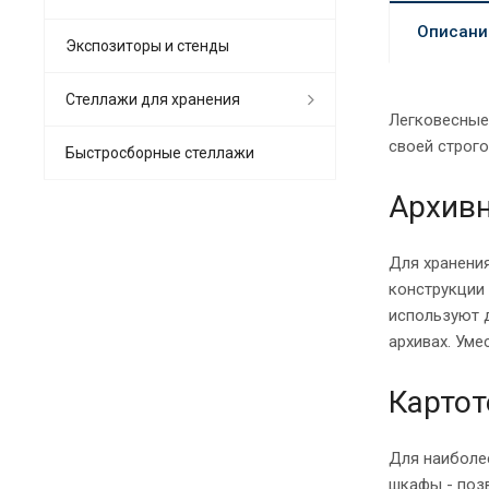
Описани
Экспозиторы и стенды
Стеллажи для хранения
Легковесные
своей строго
Быстросборные стеллажи
Архив
Для хранени
конструкции
используют д
архивах. Уме
Картот
Для наиболе
шкафы - поз