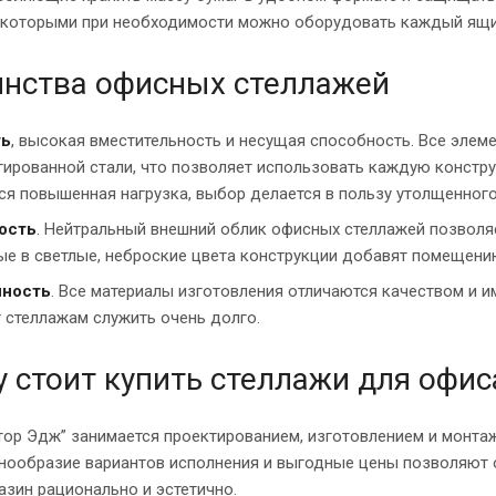
 которыми при необходимости можно оборудовать каждый ящик,
нства офисных стеллажей
ть
, высокая вместительность и несущая способность. Все эле
ированной стали, что позволяет использовать каждую констру
ся повышенная нагрузка, выбор делается в пользу утолщенног
ость
. Нейтральный внешний облик офисных стеллажей позволяе
е в светлые, неброские цвета конструкции добавят помещению
чность
. Все материалы изготовления отличаются качеством и 
 стеллажам служить очень долго.
 стоит купить стеллажи для офис
тор Эдж” занимается проектированием, изготовлением и монта
нообразие вариантов исполнения и выгодные цены позволяют об
зин рационально и эстетично.