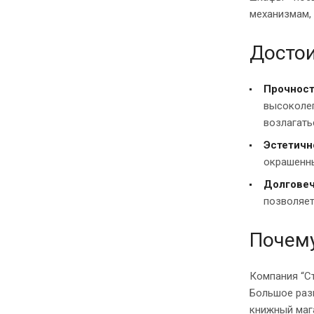
механизмам,
Достои
Прочнос
высоколег
возлагать
Эстетичн
окрашенны
Долгове
позволяет
Почему
Компания “С
Большое раз
книжный мага