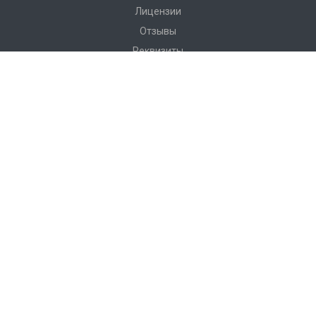
Лицензии
Отзывы
Реквизиты
Сервис
Доставка
Монтаж
Гарантия
Замер
Проект
Подготовка
Каталог
Производство
Фото объектов
Новости