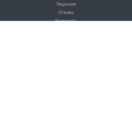
Лицензии
Отзывы
Реквизиты
Сервис
Доставка
Монтаж
Гарантия
Замер
Проект
Подготовка
Каталог
Производство
Фото объектов
Новости