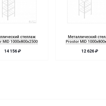
ллический стеллаж
Металлический сте
or MID 1000x800x2500
Prostor MID 1000x800
14 156
₽
12 626
₽