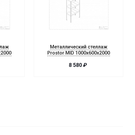
ллаж
Металлический стеллаж
x2000
Prostor MID 1000x600x2000
8 580
₽