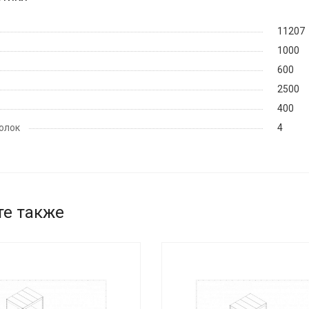
11207
1000
600
2500
400
олок
4
те также