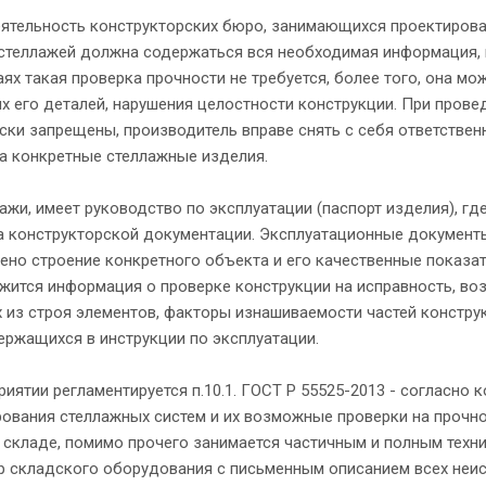
еятельность конструкторских бюро, занимающихся проектирова
 стеллажей должна содержаться вся необходимая информация, 
ях такая проверка прочности не требуется, более того, она мо
ых его деталей, нарушения целостности конструкции. При про
ески запрещены, производитель вправе снять с себя ответстве
на конкретные стеллажные изделия.
ажи, имеет руководство по эксплуатации (паспорт изделия), г
ма конструкторской документации. Эксплуатационные документ
жено строение конкретного объекта и его качественные показа
ржится информация о проверке конструкции на исправность, в
из строя элементов, факторы изнашиваемости частей конструк
ержащихся в инструкции по эксплуатации.
иятии регламентируется п.10.1. ГОСТ Р 55525-2013 - согласно
рования стеллажных систем и их возможные проверки на прочно
 складе, помимо прочего занимается частичным и полным техн
р складского оборудования с письменным описанием всех неис