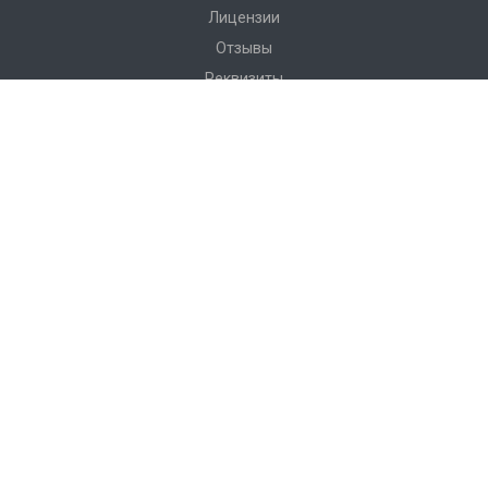
Лицензии
Отзывы
Реквизиты
Сервис
Доставка
Монтаж
Гарантия
Замер
Проект
Подготовка
Каталог
Производство
Фото объектов
Новости