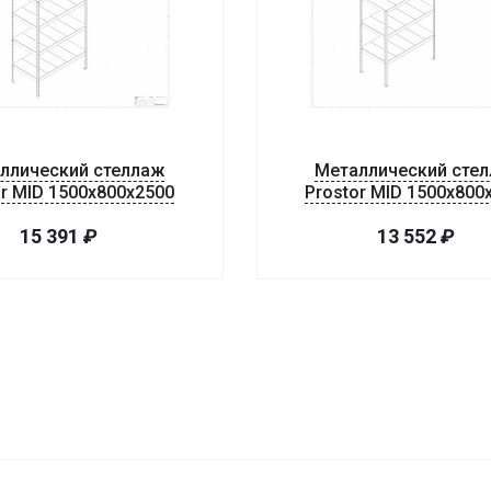
ллический стеллаж
Металлический сте
or MID 1500x800x2500
Prostor MID 1500x800
15 391
₽
13 552
₽