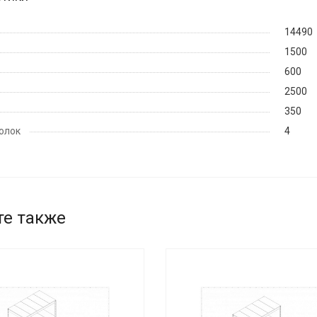
14490
1500
600
2500
350
олок
4
те также