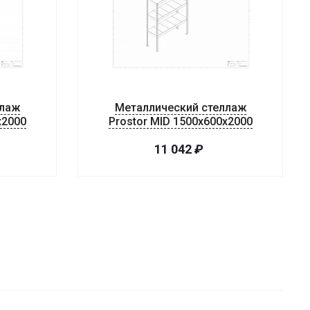
ллаж
Металлический стеллаж
x2000
Prostor MID 1500x600x2000
11 042
₽